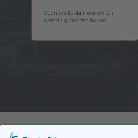
Such die E-Mail, die wir Dir
gerade gesendet haben.
Support