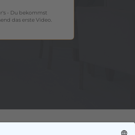
r's - Du bekommst
nd das erste Video.
ssum