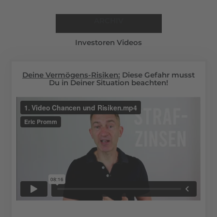
ARCHIV
Investoren Videos
Deine Vermögens-Risiken:
Diese Gefahr musst
Du in Deiner Situation beachten!